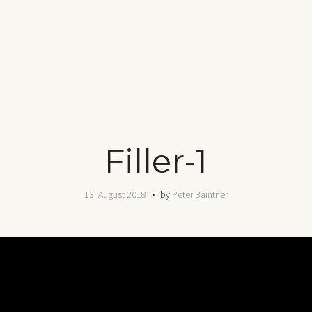
Filler-1
13. August 2018
by
Peter Baintner