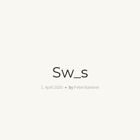
Sw_s
1. April 2020
by
Peter Baintner